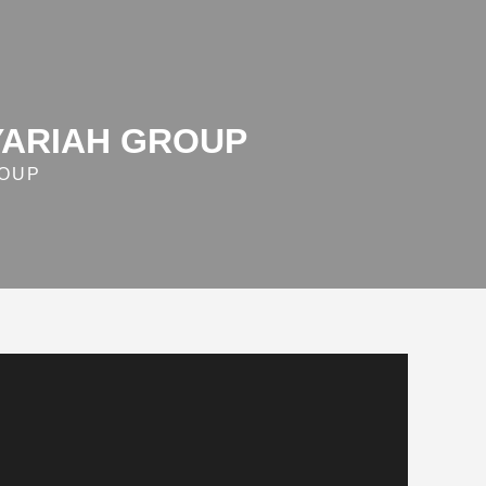
YARIAH GROUP
ROUP