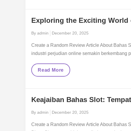
Bahas
Slot
Populer
Dan
Exploring the Exciting World 
Keunikan
Di
Baliknya
Posted
By
admin
December 20, 2025
on
Create a Random Review Article About Bahas Slot
industri perjudian online semakin berkembang p
Exploring
Read More
The
Exciting
World
Of
Bahas
Keajaiban Bahas Slot: Tempa
Slot
88
Posted
By
admin
December 20, 2025
on
Create a Random Review Article About Bahas S