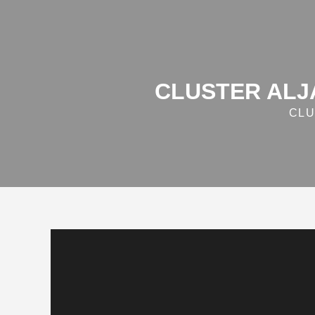
Skip
to
content
CLUSTER ALJ
CLU