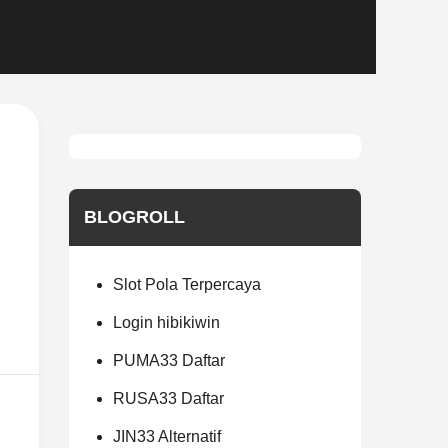
BLOGROLL
Slot Pola Terpercaya
Login hibikiwin
PUMA33 Daftar
RUSA33 Daftar
JIN33 Alternatif