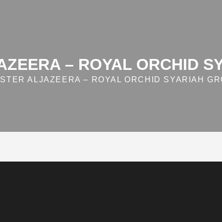
AZEERA – ROYAL ORCHID S
STER ALJAZEERA – ROYAL ORCHID SYARIAH G