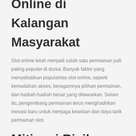
Online di
Kalangan
Masyarakat
Slot online telah menjadi salah satu permainan judi
paling populer di dunia. Banyak faktor yang
menyebabkan popularitas slot online, seperti
kemudahan akses, beragamnya pilihan permainan,
dan hadiah-hadiah besar yang ditawarkan. Selain
itu, pengembang permainan terus menghadirkan
inovasi baru untuk menjaga keaslian dan daya tarik
permainan slot.