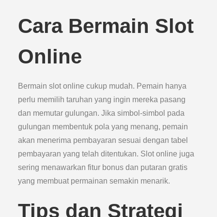
Cara Bermain Slot
Online
Bermain slot online cukup mudah. Pemain hanya
perlu memilih taruhan yang ingin mereka pasang
dan memutar gulungan. Jika simbol-simbol pada
gulungan membentuk pola yang menang, pemain
akan menerima pembayaran sesuai dengan tabel
pembayaran yang telah ditentukan. Slot online juga
sering menawarkan fitur bonus dan putaran gratis
yang membuat permainan semakin menarik.
Tips dan Strategi