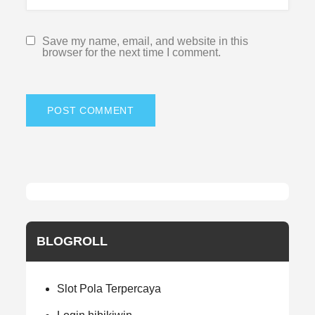
Save my name, email, and website in this
browser for the next time I comment.
BLOGROLL
Slot Pola Terpercaya