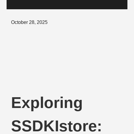
Posted
October 28, 2025
on
Exploring
SSDKIstore: