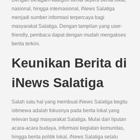
nasional, hingga internasional, iNews Salatiga
menjadi sumber informasi terpercaya bagi
masyarakat Salatiga. Dengan tampilan yang user-
friendly, pembaca dapat dengan mudah mengakses
berita terkini.
Keunikan Berita di
iNews Salatiga
Salah satu hal yang membuat iNews Salatiga begitu
istimewa adalah fokusnya pada berita lokal yang
relevan bagi masyarakat Salatiga. Mulai dari liputan
acara-acara budaya, informasi kegiatan komunitas,
hingga berita politik lokal, iNews Salatiga selalu