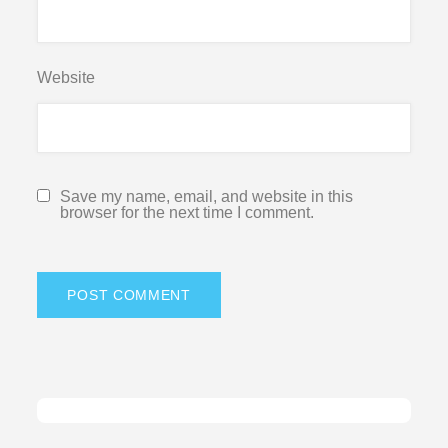
Website
Save my name, email, and website in this
browser for the next time I comment.