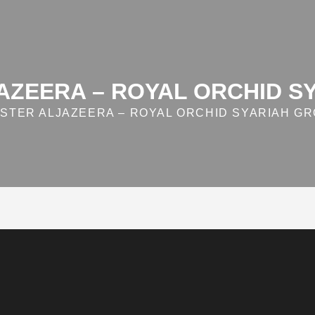
AZEERA – ROYAL ORCHID S
STER ALJAZEERA – ROYAL ORCHID SYARIAH G