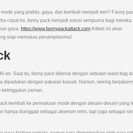
de yang praktis, gaya, dan kembali menjadi tren? Fanny pa
rba cepat ini, fanny pack menjadi solusi sempurna bagi mereka
uhan gaya.
https://www.fannypackattack.com
Artikel ini akan
yang siap memukau penampilanmu!
ck
90-an. Saat itu, fanny pack dikenal dengan sebutan waist bag d
a dipadukan dengan pakaian kasual. Namun, seiring berjalann
p ketinggalan zaman.
pack kembali ke permukaan mode dengan desain-desain yang l
n hanya dianggap sebagai aksesori retro, tapi juga sebagai si
i gaya fashion semata, namun juga dipromosikan oleh para sele