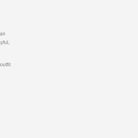
ari
yful,
utfit