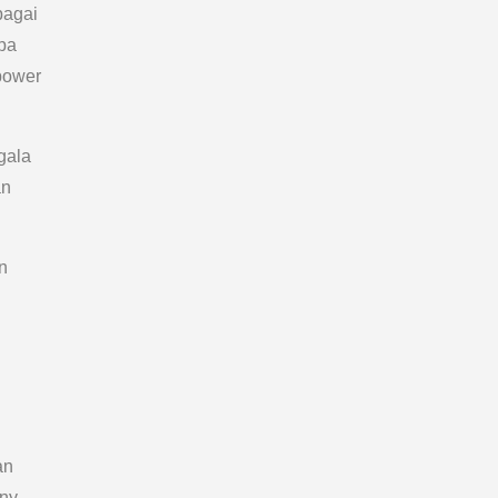
bagai
npa
power
gala
an
n
an
nny