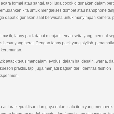
acara formal atau santai, tapi juga cocok digunakan dalam ber
ck memudahkan kita untuk mengakses dompet atau handphone ta
juga dapat digunakan saat berwisata untuk menyimpan kamera, 
al musik, fanny pack dapat menjadi teman setia yang memuat se
 besar yang berat. Dengan fanny pack yang stylish, penampil
a kerumunan.
k attack terus mengalami evolusi dalam hal desain, warna, da
sesori praktis, tapi juga menjadi bagian dari identitas fashion
ksperimen.
 antara kepraktisan dan gaya dalam satu item yang memberik
ngan beragam model, desain, dan fungsi yang ditawarkan, fa