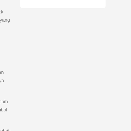
ck
 yang
an
ya
ebih
mbol
briti