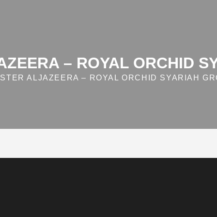
AZEERA – ROYAL ORCHID S
STER ALJAZEERA – ROYAL ORCHID SYARIAH G