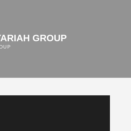
YARIAH GROUP
ROUP