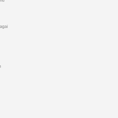
amu
bagai
h