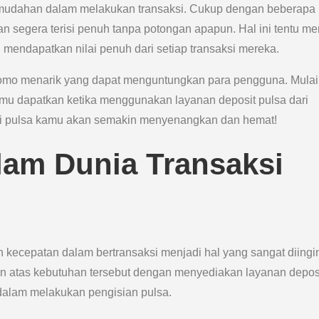
mudahan dalam melakukan transaksi. Cukup dengan beberapa
 segera terisi penuh tanpa potongan apapun. Hal ini tentu me
n mendapatkan nilai penuh dari setiap transaksi mereka.
romo menarik yang dapat menguntungkan para pengguna. Mulai 
amu dapatkan ketika menggunakan layanan deposit pulsa dari
si pulsa kamu akan semakin menyenangkan dan hemat!
alam Dunia Transaksi
n kecepatan dalam bertransaksi menjadi hal yang sangat diing
n atas kebutuhan tersebut dengan menyediakan layanan depos
 dalam melakukan pengisian pulsa.