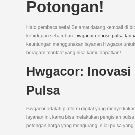
Potongan!
Halo pembaca setia! Selamat datang kembali di bl
kehidupan sehari-hari.
hwgacor deposit pulsa tan
keuntungan menggunakan layanan Hwgacor untuk de
beragam manfaat yang bisa kamu dapatkan!
Hwgacor: Inovasi
Pulsa
Hwgacor adalah platform digital yang menyediak
layanan ini, kamu bisa melakukan pengisian pulsa 
potongan harga yang mengurangi nilai pulsa yang 