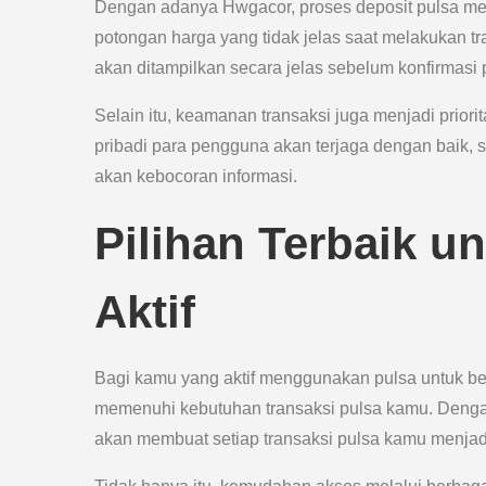
Dengan adanya Hwgacor, proses deposit pulsa menja
potongan harga yang tidak jelas saat melakukan tr
akan ditampilkan secara jelas sebelum konfirmasi
Selain itu, keamanan transaksi juga menjadi prior
pribadi para pengguna akan terjaga dengan baik, 
akan kebocoran informasi.
Pilihan Terbaik u
Aktif
Bagi kamu yang aktif menggunakan pulsa untuk be
memenuhi kebutuhan transaksi pulsa kamu. Deng
akan membuat setiap transaksi pulsa kamu menjad