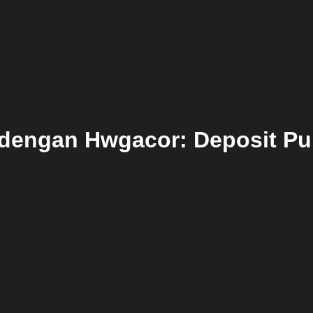
dengan Hwgacor: Deposit Pu