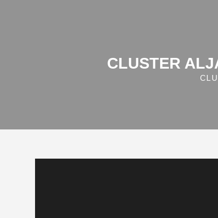
Skip
to
content
CLUSTER ALJ
CLU