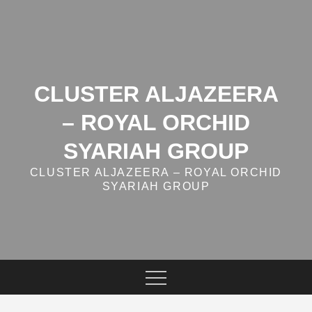
Skip
to
content
CLUSTER ALJAZEERA
– ROYAL ORCHID
SYARIAH GROUP
CLUSTER ALJAZEERA – ROYAL ORCHID
SYARIAH GROUP