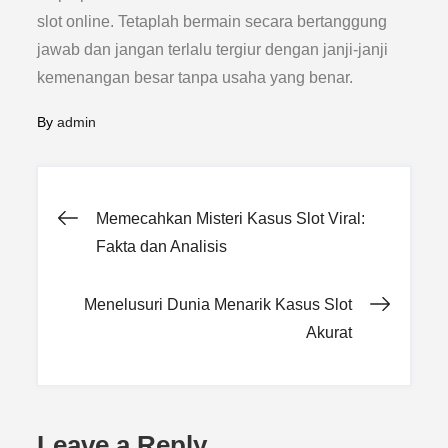
slot online. Tetaplah bermain secara bertanggung
jawab dan jangan terlalu tergiur dengan janji-janji
kemenangan besar tanpa usaha yang benar.
By
admin
Post
Memecahkan Misteri Kasus Slot Viral:
Fakta dan Analisis
navigation
Menelusuri Dunia Menarik Kasus Slot
Akurat
Leave a Reply