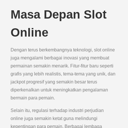
Masa Depan Slot
Online
Dengan terus berkembangnya teknologi, slot online
juga mengalami berbagai inovasi yang membuat
permainan semakin menarik. Fitur-fitur baru seperti
grafis yang lebih realistis, tema-tema yang unik, dan
jackpot progresif yang semakin besar terus
diperkenalkan untuk meningkatkan pengalaman
bermain para pemain.
Selain itu, regulasi terhadap industri perjudian
online juga semakin ketat guna melindungi
kepentingan para pemain. Berbagai lembaga