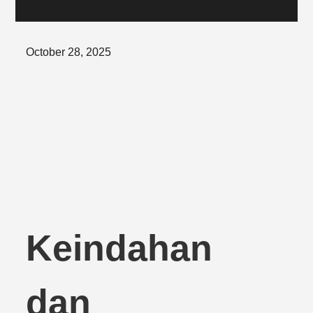
Posted
October 28, 2025
on
Keindahan
dan