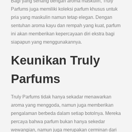
Bagi yang senang dengan aroma maskulin, Truly
Parfums juga memiliki koleksi parfum khusus untuk
pria yang maskulin namun tetap elegan. Dengan
sentuhan aroma kayu dan rempah yang kuat, parfum
ini akan memberikan kepercayaan diri ekstra bagi
siapapun yang menggunakannya.
Keunikan Truly
Parfums
Truly Parfums tidak hanya sekadar menawarkan
aroma yang menggoda, namun juga memberikan
pengalaman berbeda dalam setiap botolnya. Mereka
percaya bahwa parfum bukan hanya sekedar
wewangian, namun juga merupakan cerminan dari