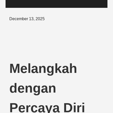
Posted
December 13, 2025
on
Melangkah
dengan
Percaya Diri