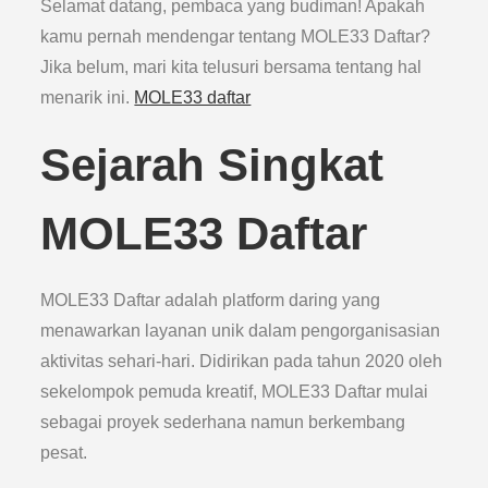
Selamat datang, pembaca yang budiman! Apakah
kamu pernah mendengar tentang MOLE33 Daftar?
Jika belum, mari kita telusuri bersama tentang hal
menarik ini.
MOLE33 daftar
Sejarah Singkat
MOLE33 Daftar
MOLE33 Daftar adalah platform daring yang
menawarkan layanan unik dalam pengorganisasian
aktivitas sehari-hari. Didirikan pada tahun 2020 oleh
sekelompok pemuda kreatif, MOLE33 Daftar mulai
sebagai proyek sederhana namun berkembang
pesat.