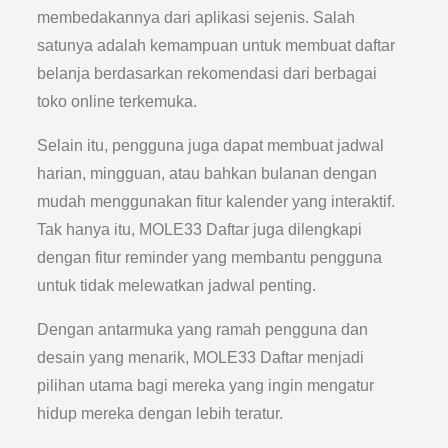
membedakannya dari aplikasi sejenis. Salah
satunya adalah kemampuan untuk membuat daftar
belanja berdasarkan rekomendasi dari berbagai
toko online terkemuka.
Selain itu, pengguna juga dapat membuat jadwal
harian, mingguan, atau bahkan bulanan dengan
mudah menggunakan fitur kalender yang interaktif.
Tak hanya itu, MOLE33 Daftar juga dilengkapi
dengan fitur reminder yang membantu pengguna
untuk tidak melewatkan jadwal penting.
Dengan antarmuka yang ramah pengguna dan
desain yang menarik, MOLE33 Daftar menjadi
pilihan utama bagi mereka yang ingin mengatur
hidup mereka dengan lebih teratur.