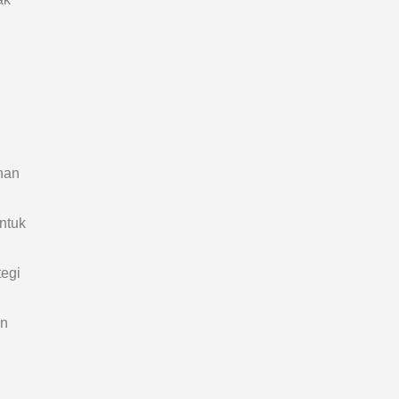
nan
ntuk
tegi
an