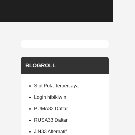
BLOGROLL
Slot Pola Terpercaya
Login hibikiwin
PUMA33 Daftar
RUSA33 Daftar
JIN33 Alternatif