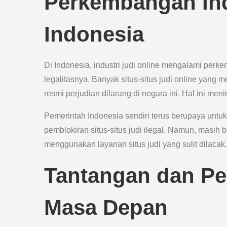
Perkembangan Indu
Indonesia
Di Indonesia, industri judi online mengalami perk
legalitasnya. Banyak situs-situs judi online yan
resmi perjudian dilarang di negara ini. Hal ini me
Pemerintah Indonesia sendiri terus berupaya untu
pemblokiran situs-situs judi ilegal. Namun, masih
menggunakan layanan situs judi yang sulit dilacak.
Tantangan dan Pe
Masa Depan