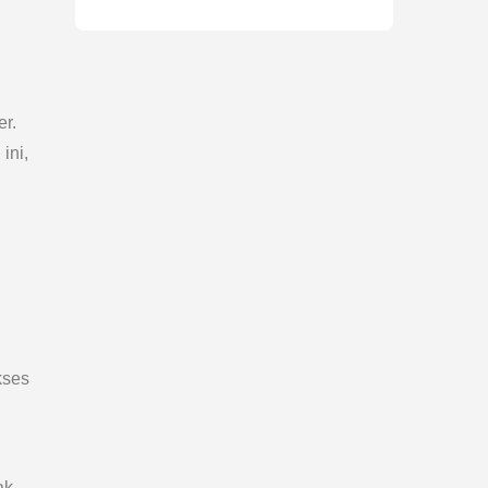
er.
ini,
kses
ak