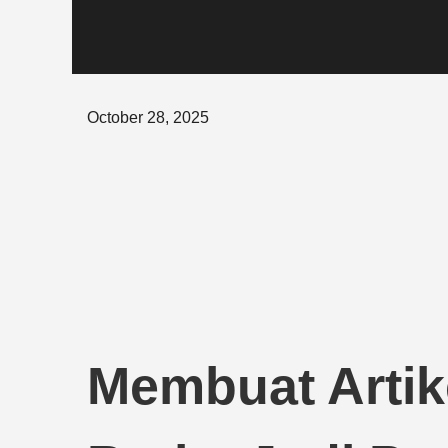
Posted
October 28, 2025
on
Membuat Artik