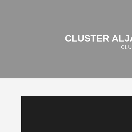
Skip
to
content
CLUSTER ALJ
CLU