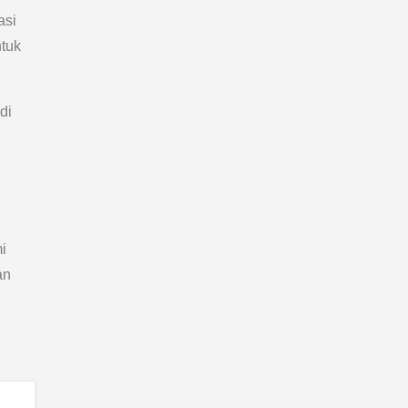
asi
ntuk
di
i
an