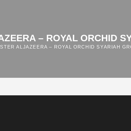
AZEERA – ROYAL ORCHID S
STER ALJAZEERA – ROYAL ORCHID SYARIAH G