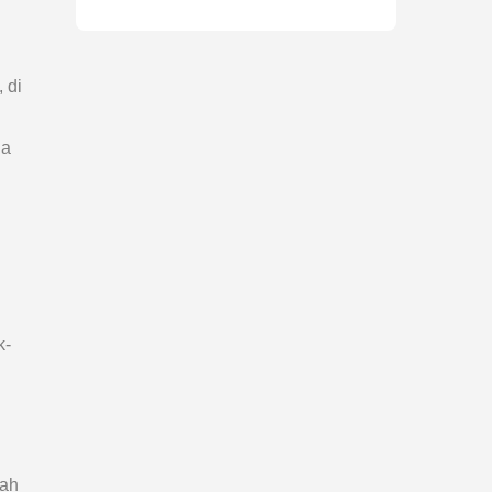
 di
ia
k-
lah