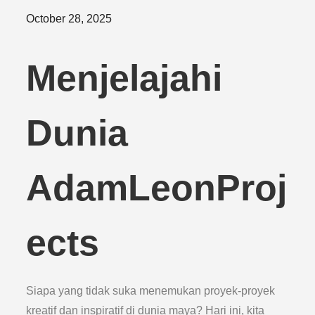
Posted
October 28, 2025
on
Menjelajahi
Dunia
AdamLeonProj
ects
Siapa yang tidak suka menemukan proyek-proyek
kreatif dan inspiratif di dunia maya? Hari ini, kita