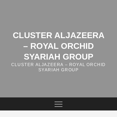
Skip
to
content
CLUSTER ALJAZEERA
– ROYAL ORCHID
SYARIAH GROUP
CLUSTER ALJAZEERA – ROYAL ORCHID
SYARIAH GROUP