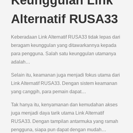
Keunggulan Link
Alternatif RUSA33
Keberadaan Link Alternatif RUSA33 tidak lepas dari
beragam keunggulan yang ditawarkannya kepada
para pengguna. Salah satu keunggulan utamanya
adalah…
Selain itu, keamanan juga menjadi fokus utama dari
Link Alternatif RUSA33. Dengan sistem keamanan
yang canggih, para pemain dapat…
Tak hanya itu, kenyamanan dan kemudahan akses
juga menjadi daya tarik utama Link Alternatif
RUSA33. Dengan tampilan antarmuka yang ramah
pengguna, siapa pun dapat dengan mudah…