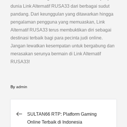
dunia Link Alternatif RUSA33 dari berbagai sudut
pandang. Dari keunggulan yang ditawarkan hingga
pengalaman pengguna yang memuaskan, Link
Alternatif RUSA33 terus membuktikan diri sebagai
destinasi terbaik bagi para pecinta judi online.
Jangan lewatkan kesempatan untuk bergabung dan
merasakan serunya bermain di Link Alternatif
RUSA33!
By
admin
Post
SULTAN66 RTP: Platform Gaming
Online Terbaik di Indonesia