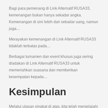
Bagi para pemenang di Link Alternatif RUSA33,
kemenangan bukan hanya sekadar angka.
Kemenangan di sini lebih dari sekadar uang, namun
juga…
Merayakan kemenangan di Link Alternatif RUSA33
tidaklah terbatas pada…
Berbagai turnamen dan event khusus juga sering
diadakan di Link Alternatif RUSA33 untuk
memeriahkan suasana dan memberikan
kesempatan kepada…
Kesimpulan
Melalui ulasan singkat di atas, kita telah menjelajahi