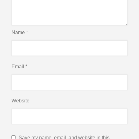
Name
*
Email
*
Website
Save my name, email, and website in this