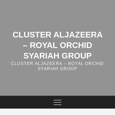
Skip
to
content
CLUSTER ALJAZEERA
– ROYAL ORCHID
SYARIAH GROUP
CLUSTER ALJAZEERA – ROYAL ORCHID
SYARIAH GROUP