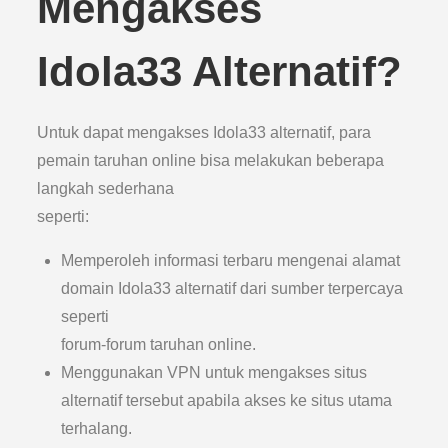
Mengakses
Idola33 Alternatif?
Untuk dapat mengakses Idola33 alternatif, para
pemain taruhan online bisa melakukan beberapa
langkah sederhana
seperti:
Memperoleh informasi terbaru mengenai alamat
domain Idola33 alternatif dari sumber terpercaya
seperti
forum-forum taruhan online.
Menggunakan VPN untuk mengakses situs
alternatif tersebut apabila akses ke situs utama
terhalang.