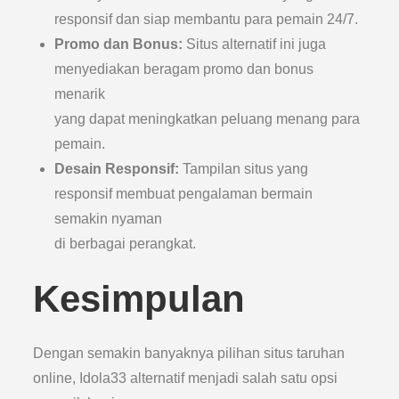
responsif dan siap membantu para pemain 24/7.
Promo dan Bonus:
Situs alternatif ini juga
menyediakan beragam promo dan bonus
menarik
yang dapat meningkatkan peluang menang para
pemain.
Desain Responsif:
Tampilan situs yang
responsif membuat pengalaman bermain
semakin nyaman
di berbagai perangkat.
Kesimpulan
Dengan semakin banyaknya pilihan situs taruhan
online, Idola33 alternatif menjadi salah satu opsi