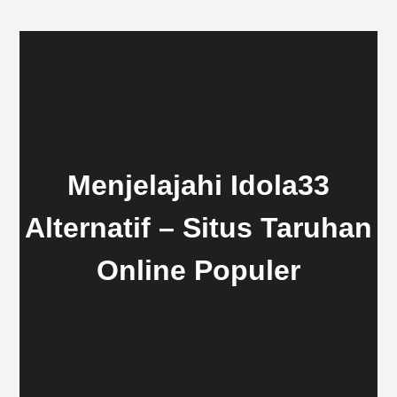
Menjelajahi Idola33
Alternatif – Situs Taruhan
Online Populer