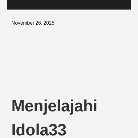
Posted
November 26, 2025
on
Menjelajahi
Idola33