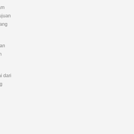
am
ujuan
yang
han
m
i dari
ng