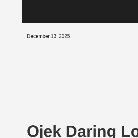
Posted
December 13, 2025
on
Ojek Daring Lo