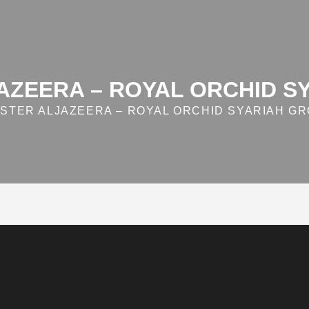
AZEERA – ROYAL ORCHID S
STER ALJAZEERA – ROYAL ORCHID SYARIAH G