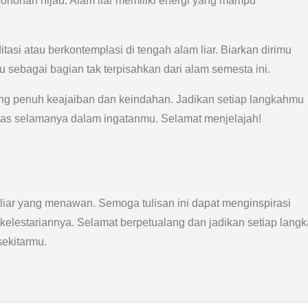
pohonan hijau. Alam liar memiliki energi yang mampu
si atau berkontemplasi di tengah alam liar. Biarkan dirimu
ebagai bagian tak terpisahkan dari alam semesta ini.
ng penuh keajaiban dan keindahan. Jadikan setiap langkahmu
s selamanya dalam ingatanmu. Selamat menjelajah!
m liar yang menawan. Semoga tulisan ini dapat menginspirasi
kelestariannya. Selamat berpetualang dan jadikan setiap lan
sekitarmu.