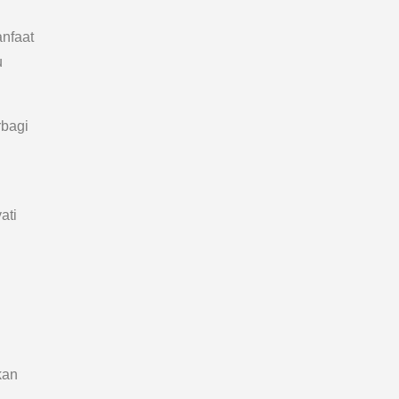
anfaat
u
rbagi
ati
kan