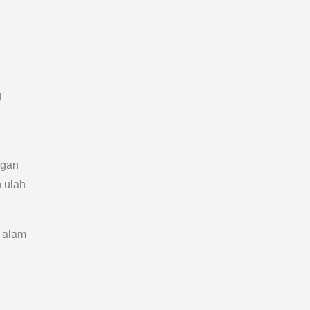
g
ngan
h ulah
 alam