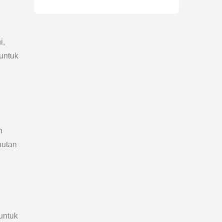
i,
untuk
n
hutan
untuk