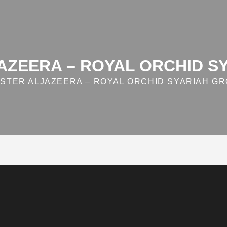
AZEERA – ROYAL ORCHID S
STER ALJAZEERA – ROYAL ORCHID SYARIAH G