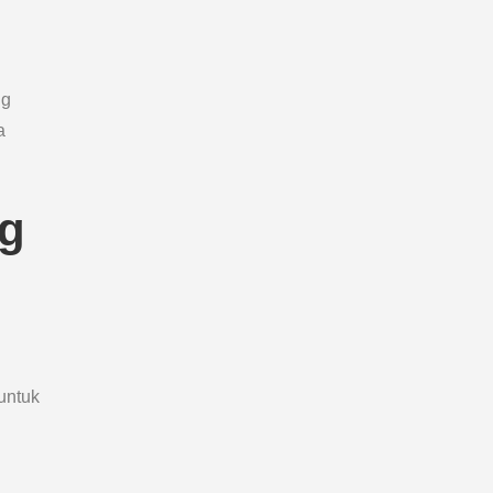
ng
a
ng
untuk