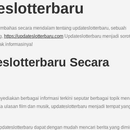
eslotterbaru
membahas secara mendalam tentang updateslotterbaru, sebuah
g.
https://updateslotterbaru.com
Updateslotterbaru menjadi soro
mak informasinya!
lotterbaru Secara
yediakan berbagai informasi terkini seputar berbagai topik men
hingga ulasan film dan musik, updateslotterbaru menjadi tempat yan
dateslotterbaru dapat dengan mudah mencari berita yang dimin