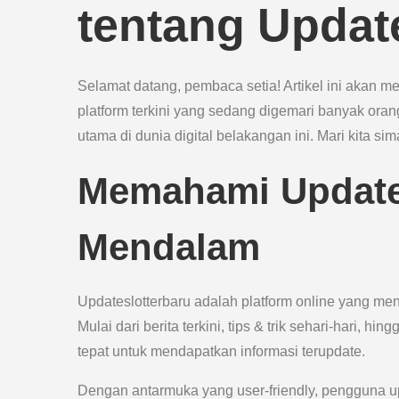
tentang Updat
Selamat datang, pembaca setia! Artikel ini akan 
platform terkini yang sedang digemari banyak oran
utama di dunia digital belakangan ini. Mari kita si
Memahami Updates
Mendalam
Updateslotterbaru adalah platform online yang men
Mulai dari berita terkini, tips & trik sehari-hari, 
tepat untuk mendapatkan informasi terupdate.
Dengan antarmuka yang user-friendly, pengguna up