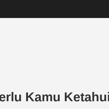
erlu Kamu Ketahu