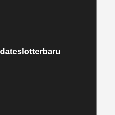
dateslotterbaru