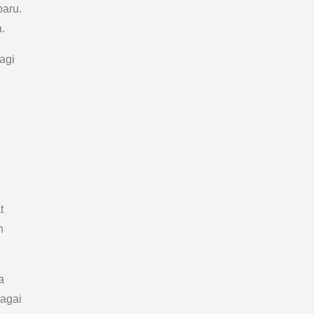
baru.
.
agi
t
n
a
bagai