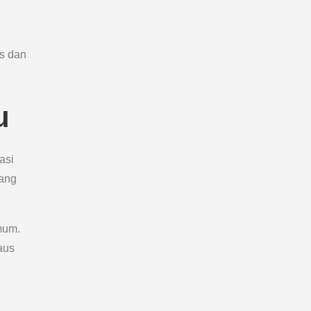
as dan
u
asi
yang
mum.
aus