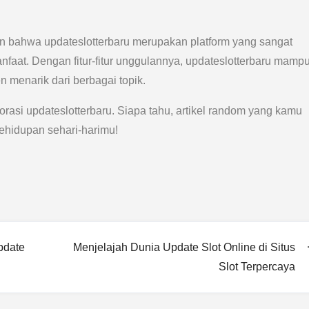
kan bahwa updateslotterbaru merupakan platform yang sangat
nfaat. Dengan fitur-fitur unggulannya, updateslotterbaru mamp
menarik dari berbagai topik.
rasi updateslotterbaru. Siapa tahu, artikel random yang kamu
kehidupan sehari-harimu!
pdate
Menjelajah Dunia Update Slot Online di Situs
Slot Terpercaya