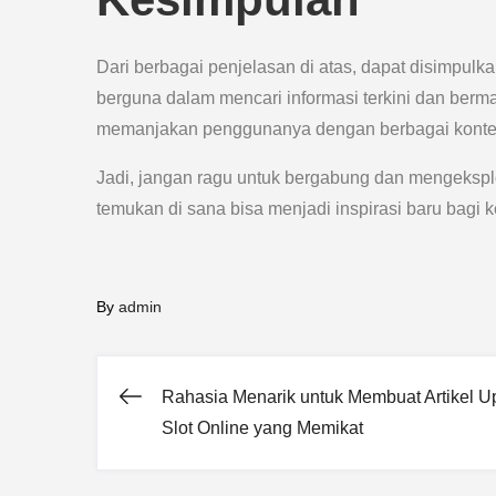
Dari berbagai penjelasan di atas, dapat disimpul
berguna dalam mencari informasi terkini dan berma
memanjakan penggunanya dengan berbagai konten 
Jadi, jangan ragu untuk bergabung dan mengeksplo
temukan di sana bisa menjadi inspirasi baru bagi 
By
admin
Rahasia Menarik untuk Membuat Artikel U
Post
Slot Online yang Memikat
navigation