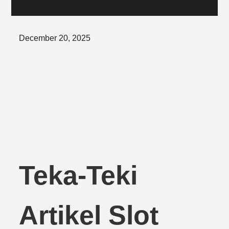
Posted
December 20, 2025
on
Teka-Teki
Artikel Slot