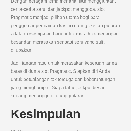
Dengan beragam tema menarik, fitur menggiurkan,
cerita-cerita seru, dan jackpot menggoda, slot
Pragmatic menjadi pilihan utama bagi para
penggemar permainan kasino daring. Setiap putaran
adalah kesempatan baru untuk meraih kemenangan
besar dan merasakan sensasi seru yang sulit
dilupakan.
Jadi, jangan ragu untuk merasakan keseruan tanpa
batas di dunia slot Pragmatic. Siapkan diri Anda
untuk petualangan tak terduga dan keberuntungan
yang menghampiri. Siapa tahu, jackpot besar
sedang menunggu di ujung putaran!
Kesimpulan