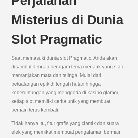
Perjalanan
Misterius di Dunia
Slot Pragmatic
Saat memasuki dunia slot Pragmatic, Anda akan
disambut dengan beragam tema menarik yang siap
memanjakan mata dan telinga. Mulai dari
petualangan epik di tengah hutan hingga
keberuntungan yang menggoda di kasino glamor,
setiap slot memiliki cerita unik yang membuat
pemain terus kembali.
Tidak hanya itu, fitur grafis yang ciamik dan suara
efek yang memikat membuat pengalaman bermain