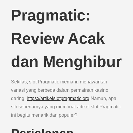
Pragmatic:
Review Acak
dan Menghibur
Sekilas, slot Pragmatic memang menawarkan
variasi yang berbeda dalam permainan kasino
daring.
https://artikelslotpragmatic.org
Namun, apa
sih sebenarnya yang membuat artikel slot Pragmatic
ini begitu menarik dan populer?