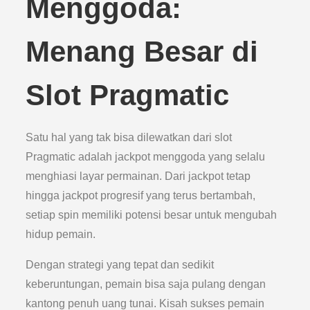
Menggoda:
Menang Besar di
Slot Pragmatic
Satu hal yang tak bisa dilewatkan dari slot
Pragmatic adalah jackpot menggoda yang selalu
menghiasi layar permainan. Dari jackpot tetap
hingga jackpot progresif yang terus bertambah,
setiap spin memiliki potensi besar untuk mengubah
hidup pemain.
Dengan strategi yang tepat dan sedikit
keberuntungan, pemain bisa saja pulang dengan
kantong penuh uang tunai. Kisah sukses pemain