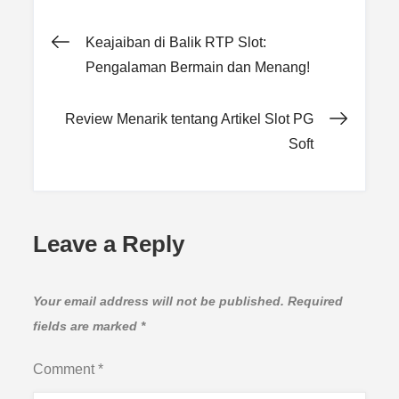
Post
Keajaiban di Balik RTP Slot:
Pengalaman Bermain dan Menang!
navigation
Review Menarik tentang Artikel Slot PG
Soft
Leave a Reply
Your email address will not be published.
Required
fields are marked
*
Comment
*