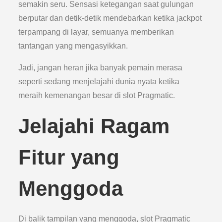
semakin seru. Sensasi ketegangan saat gulungan
berputar dan detik-detik mendebarkan ketika jackpot
terpampang di layar, semuanya memberikan
tantangan yang mengasyikkan.
Jadi, jangan heran jika banyak pemain merasa
seperti sedang menjelajahi dunia nyata ketika
meraih kemenangan besar di slot Pragmatic.
Jelajahi Ragam
Fitur yang
Menggoda
Di balik tampilan yang menggoda, slot Pragmatic