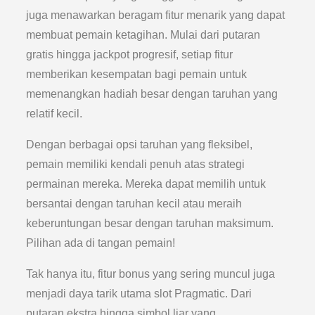
juga menawarkan beragam fitur menarik yang dapat
membuat pemain ketagihan. Mulai dari putaran
gratis hingga jackpot progresif, setiap fitur
memberikan kesempatan bagi pemain untuk
memenangkan hadiah besar dengan taruhan yang
relatif kecil.
Dengan berbagai opsi taruhan yang fleksibel,
pemain memiliki kendali penuh atas strategi
permainan mereka. Mereka dapat memilih untuk
bersantai dengan taruhan kecil atau meraih
keberuntungan besar dengan taruhan maksimum.
Pilihan ada di tangan pemain!
Tak hanya itu, fitur bonus yang sering muncul juga
menjadi daya tarik utama slot Pragmatic. Dari
putaran ekstra hingga simbol liar yang