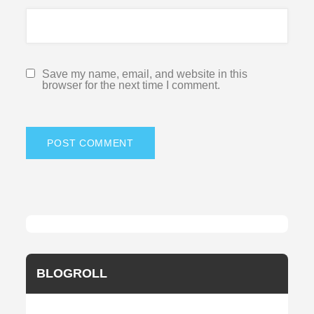
Save my name, email, and website in this
browser for the next time I comment.
BLOGROLL