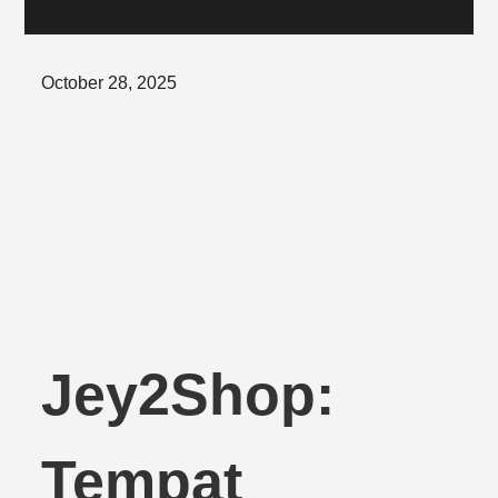
Posted
October 28, 2025
on
Jey2Shop:
Tempat