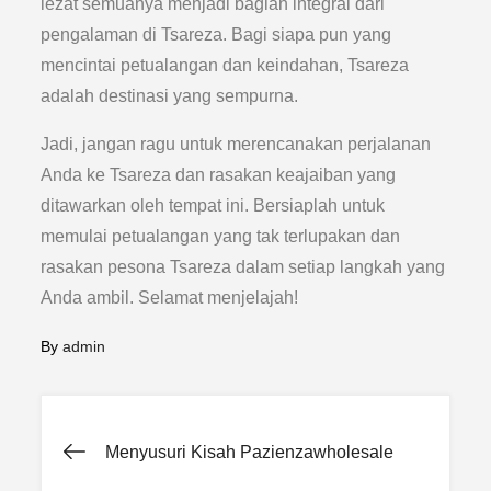
lezat semuanya menjadi bagian integral dari
pengalaman di Tsareza. Bagi siapa pun yang
mencintai petualangan dan keindahan, Tsareza
adalah destinasi yang sempurna.
Jadi, jangan ragu untuk merencanakan perjalanan
Anda ke Tsareza dan rasakan keajaiban yang
ditawarkan oleh tempat ini. Bersiaplah untuk
memulai petualangan yang tak terlupakan dan
rasakan pesona Tsareza dalam setiap langkah yang
Anda ambil. Selamat menjelajah!
By
admin
Post
Menyusuri Kisah Pazienzawholesale