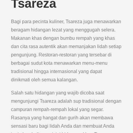
Tsareza
Bagi para pecinta kuliner, Tsareza juga menawarkan
beragam hidangan lezat yang menggugah selera.
Makanan khas dengan bumbu rempah yang khas
dan cita rasa autentik akan memanjakan lidah setiap
pengunjung. Restoran-restoran yang tersebar di
berbagai sudut kota menawarkan menu-menu
tradisional hingga internasional yang dapat
dinikmati oleh semua kalangan.
Salah satu hidangan yang wajib dicoba saat
mengunjungi Tsareza adalah sup tradisional dengan
campuran rempah-rempah lokal yang segar.
Rasanya yang hangat dan gurih akan membawa
sensasi baru bagi lidah Anda dan membuat Anda