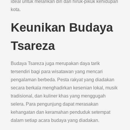
ideal untuk melarikan diri dari hiruk-pikuk kehidupan
kota.
Keunikan Budaya
Tsareza
Budaya Tsareza juga merupakan daya tarik
tersendiri bagi para wisatawan yang mencari
pengalaman berbeda. Pesta rakyat yang diadakan
secara berkala menghadirkan kesenian lokal, musik
tradisional, dan kuliner khas yang menggugah
selera. Para pengunjung dapat merasakan
kehangatan dan keramahan penduduk setempat
dalam setiap acara budaya yang diadakan.