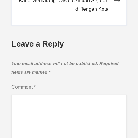
navigation
Kanal Semarang: Wisata Air dan Sejarah
di Tengah Kota
Leave a Reply
Your email address will not be published.
Required
fields are marked
*
Comment
*