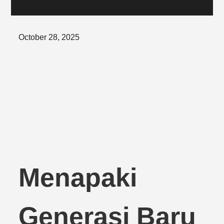
Posted
October 28, 2025
on
Menapaki
Generasi Baru