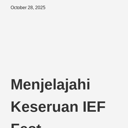
Posted
October 28, 2025
on
Menjelajahi
Keseruan IEF