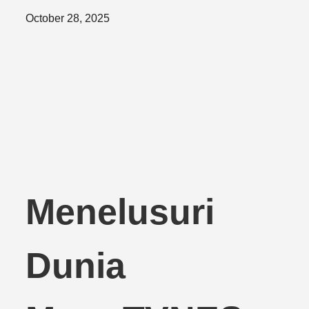
Posted
October 28, 2025
on
Menelusuri
Dunia