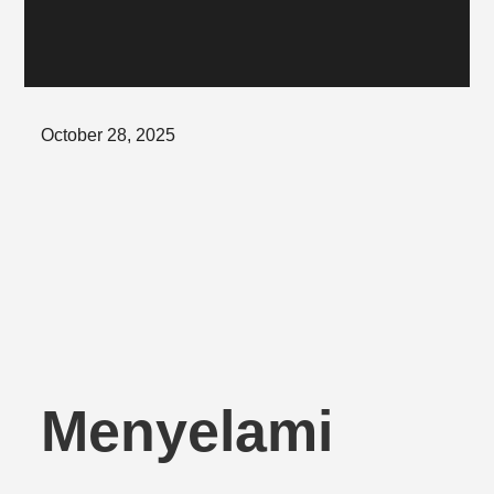
Posted
October 28, 2025
on
Menyelami